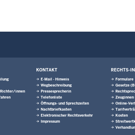
KONTAKT
RECHTS-I
ilung
E-Mail - Hinweis
Formulare
Wegbeschreibung
Gesetze (
 Richter/innen
Pressesprecherin
Rechtspre
fahren
Telefonliste
Zeuginnen
Öffnungs- und Sprechzeiten
Online-Ver
Nachtbriefkasten
Tarifvertr
Elektronischer Rechtsverkehr
Kosten
Impressum
Streitwert
Verhandlun