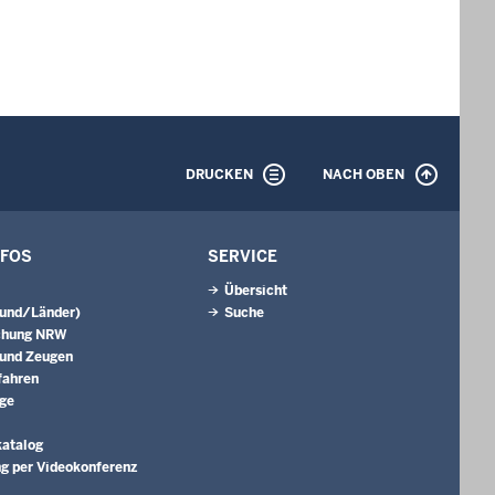
DRUCKEN
NACH OBEN
NFOS
SERVICE
Übersicht
Bund/Länder)
Suche
chung NRW
 und Zeugen
fahren
äge
katalog
g per Videokonferenz