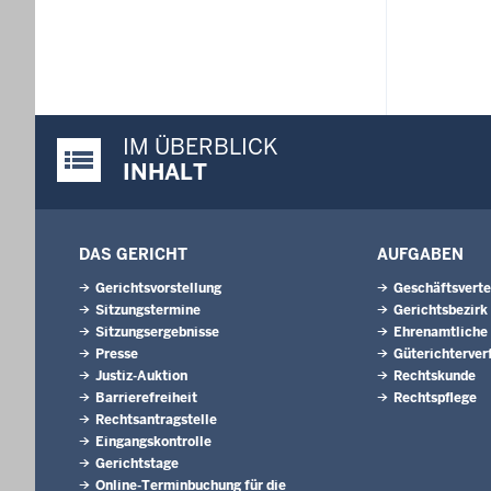
IM ÜBERBLICK
Justiz-Portal im Überblick:
INHALT
DAS GERICHT
AUFGABEN
Gerichtsvorstellung
Geschäftsverte
Sitzungstermine
Gerichtsbezirk
Sitzungsergebnisse
Ehrenamtliche
Presse
Güterichterver
Justiz-Auktion
Rechtskunde
Barrierefreiheit
Rechtspflege
Rechtsantragstelle
Eingangskontrolle
Gerichtstage
Online-Terminbuchung für die