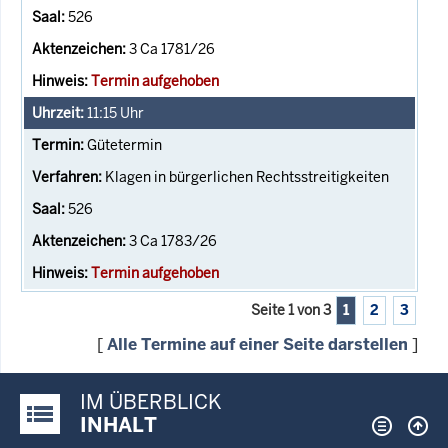
526
3 Ca 1781/26
Termin aufgehoben
11:15
Uhr
Gütetermin
Klagen in bürgerlichen Rechtsstreitigkeiten
526
3 Ca 1783/26
Termin aufgehoben
Seite 1 von 3
1
2
3
[
Alle Termine auf einer Seite darstellen
]
IM ÜBERBLICK
Justiz-Portal im Überblick:
INHALT