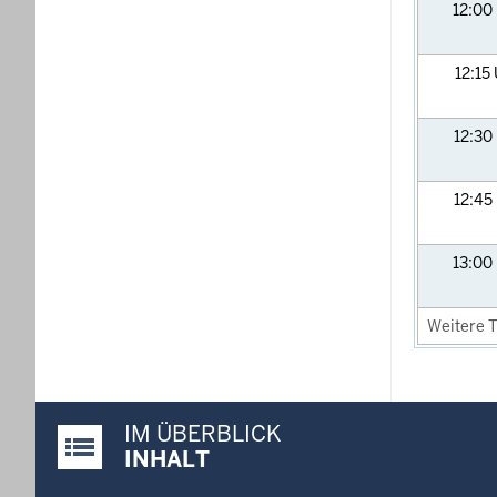
12:00
12:15
12:30
12:45
13:00
Weitere T
IM ÜBERBLICK
Justiz-Portal im Überblick:
INHALT