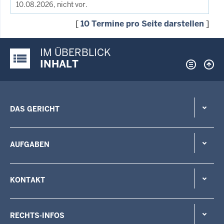
10.08.2026, nicht vor.
[
10 Termine pro Seite darstellen
]
IM ÜBERBLICK
Justiz-Portal im Überblick:
INHALT
DAS GERICHT
AUFGABEN
KONTAKT
RECHTS-INFOS