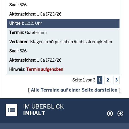
526
1 Ca 1723/26
12:15
Uhr
Gütetermin
Klagen in bürgerlichen Rechtsstreitigkeiten
526
1 Ca 1722/26
Termin aufgehoben
Seite 1 von 3
1
2
3
[
Alle Termine auf einer Seite darstellen
]
IM ÜBERBLICK
Justiz-Portal im Überblick:
INHALT