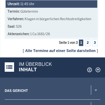
11:45
Uhr
Gütetermin
Klagen in bürgerlichen Rechtsstreitigkeiten
526
1 Ca 1681/26
Seite 1 von 3
1
2
3
[
Alle Termine auf einer Seite darstellen
]
IM ÜBERBLICK
Justiz-Portal im Überblick:
INHALT
DAS GERICHT