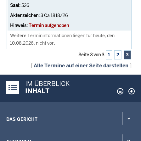
526
3 Ca 1818/26
Termin aufgehoben
Weitere Termininformationen liegen für heute, den
10.08.2026, nicht vor.
Seite 3 von 3
1
2
3
[
Alle Termine auf einer Seite darstellen
]
IM ÜBERBLICK
Justiz-Portal im Überblick:
INHALT
DAS GERICHT