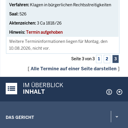
Klagen in bürgerlichen Rechtsstreitigkeiten
526
3 Ca 1818/26
Termin aufgehoben
Weitere Termininformationen liegen für Montag, den
10.08.2026, nicht vor.
Seite 3 von 3
1
2
3
[
Alle Termine auf einer Seite darstellen
]
IM ÜBERBLICK
Justiz-Portal im Überblick:
INHALT
DAS GERICHT