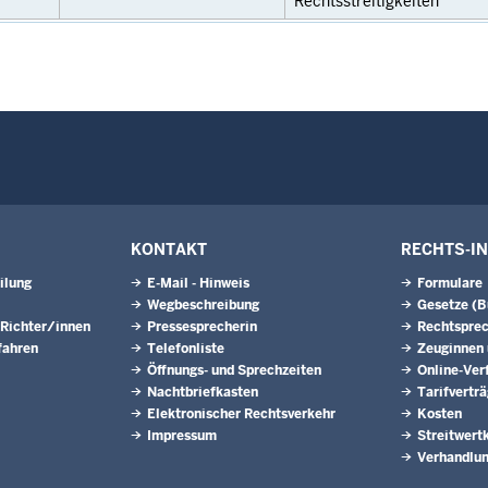
Rechtsstreitigkeiten
KONTAKT
RECHTS-I
ilung
E-Mail - Hinweis
Formulare
Wegbeschreibung
Gesetze (
 Richter/innen
Pressesprecherin
Rechtspre
fahren
Telefonliste
Zeuginnen
Öffnungs- und Sprechzeiten
Online-Ver
Nachtbriefkasten
Tarifvertr
Elektronischer Rechtsverkehr
Kosten
Impressum
Streitwert
Verhandlun