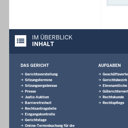
IM ÜBERBLICK
Justiz-Portal im Überblick:
INHALT
DAS GERICHT
AUFGABEN
Gerichtsvorstellung
Geschäftsverte
Sitzungstermine
Gerichtsbezirk
Sitzungsergebnisse
Ehrenamtliche
Presse
Güterichterver
Justiz-Auktion
Rechtskunde
Barrierefreiheit
Rechtspflege
Rechtsantragstelle
Eingangskontrolle
Gerichtstage
Online-Terminbuchung für die