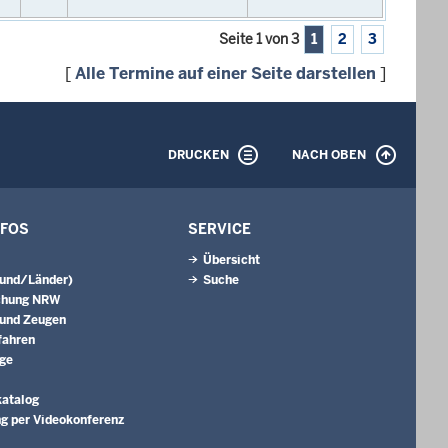
Seite 1 von 3
1
2
3
[
Alle Termine auf einer Seite darstellen
]
DRUCKEN
NACH OBEN
NFOS
SERVICE
Übersicht
Bund/Länder)
Suche
chung NRW
 und Zeugen
fahren
äge
katalog
g per Videokonferenz