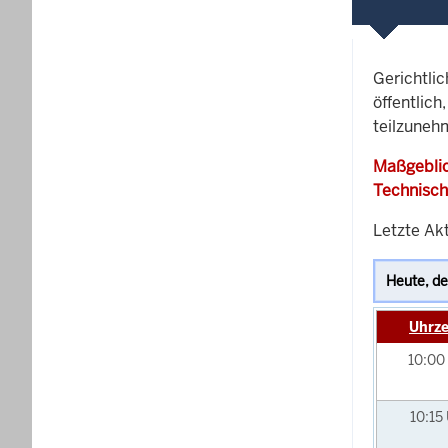
Gerichtli
öffentlich
teilzunehm
Maßgeblic
Technisch
Letzte Ak
Uhrze
10:00
10:15