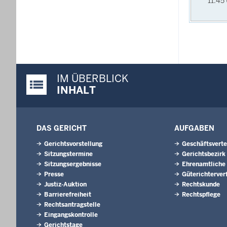
11:45
IM ÜBERBLICK
Justiz-Portal im Überblick:
INHALT
DAS GERICHT
AUFGABEN
Gerichtsvorstellung
Geschäftsverte
Sitzungstermine
Gerichtsbezirk
Sitzungsergebnisse
Ehrenamtliche
Presse
Güterichterver
Justiz-Auktion
Rechtskunde
Barrierefreiheit
Rechtspflege
Rechtsantragstelle
Eingangskontrolle
Gerichtstage