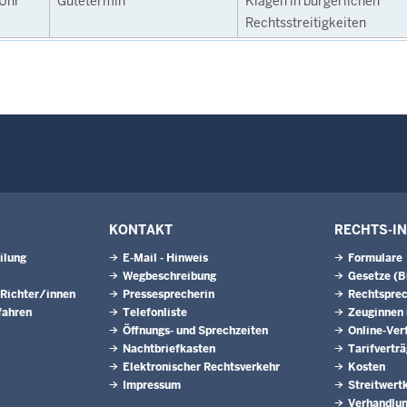
Uhr
Gütetermin
Klagen in bürgerlichen
Rechtsstreitigkeiten
KONTAKT
RECHTS-I
ilung
E-Mail - Hinweis
Formulare
Wegbeschreibung
Gesetze (
 Richter/innen
Pressesprecherin
Rechtspre
fahren
Telefonliste
Zeuginnen
Öffnungs- und Sprechzeiten
Online-Ver
Nachtbriefkasten
Tarifvertr
Elektronischer Rechtsverkehr
Kosten
Impressum
Streitwert
Verhandlun