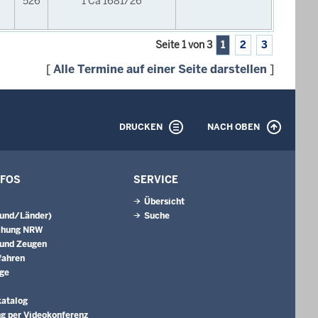
526
1 Ca 1681/26
Seite 1 von 3
1
2
3
[
Alle Termine auf einer Seite darstellen
]
DRUCKEN
NACH OBEN
NFOS
SERVICE
Übersicht
Bund/Länder)
Suche
chung NRW
 und Zeugen
fahren
äge
katalog
g per Videokonferenz