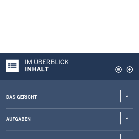
IM ÜBERBLICK
Justiz-Portal im Überblick:
INHALT
DAS GERICHT
AUFGABEN