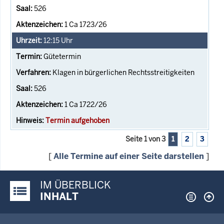
526
1 Ca 1723/26
12:15
Uhr
Gütetermin
Klagen in bürgerlichen Rechtsstreitigkeiten
526
1 Ca 1722/26
Termin aufgehoben
Seite 1 von 3
1
2
3
[
Alle Termine auf einer Seite darstellen
]
IM ÜBERBLICK
Justiz-Portal im Überblick:
INHALT