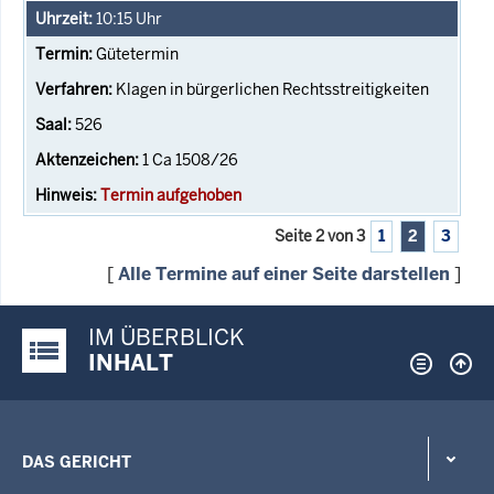
10:15
Uhr
Gütetermin
Klagen in bürgerlichen Rechtsstreitigkeiten
526
1 Ca 1508/26
Termin aufgehoben
Seite 2 von 3
1
2
3
[
Alle Termine auf einer Seite darstellen
]
IM ÜBERBLICK
Justiz-Portal im Überblick:
INHALT
DAS GERICHT